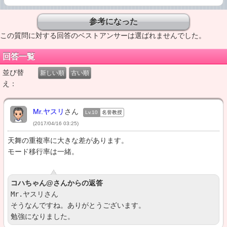
この質問に対する回答のベストアンサーは選ばれませんでした。
回答一覧
並び替
新しい順
古い順
え：
Mr.ヤスリ
さん
Lv.10
名誉教授
(2017/04/16 03:25)
天舞の重複率に大きな差があります。

モード移行率は一緒。
コハちゃん@さんからの返答
Mr.ヤスリさん

そうなんですね。ありがとうございます。

勉強になりました。