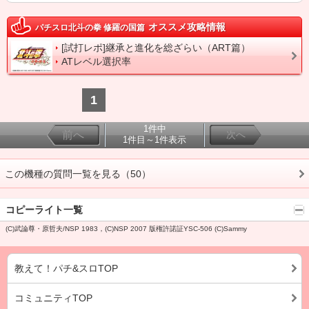
オススメ攻略情報
パチスロ北斗の拳 修羅の国篇
[試打レポ]継承と進化を総ざらい（ART篇）
ATレベル選択率
1
1件中
前へ
次へ
1件目～1件表示
この機種の質問一覧を見る（50）
コピーライト一覧
(C)武論尊・原哲夫/NSP 1983，(C)NSP 2007 版権許諾証YSC-506 (C)Sammy
教えて！パチ&スロTOP
コミュニティTOP