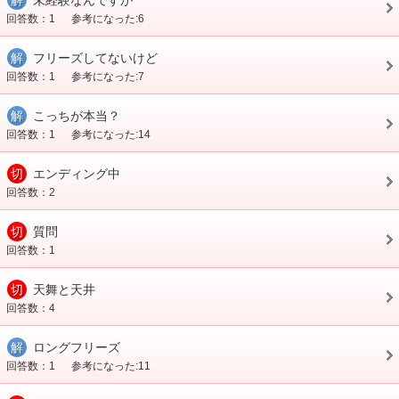
解
未経験なんですが
回答数：1
参考になった:6
解
フリーズしてないけど
回答数：1
参考になった:7
解
こっちが本当？
回答数：1
参考になった:14
切
エンディング中
回答数：2
切
質問
回答数：1
切
天舞と天井
回答数：4
解
ロングフリーズ
回答数：1
参考になった:11