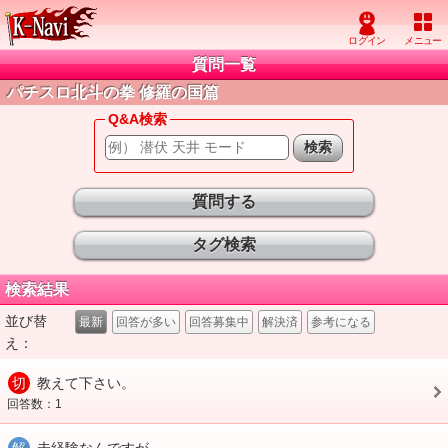
質問一覧
パチスロ北斗の拳 修羅の国篇
Q&A検索
質問する
タグ検索
検索結果
並び替
最新
回答が多い
回答募集中
解決済
参考になる
え：
切
教えて下さい。
回答数：1