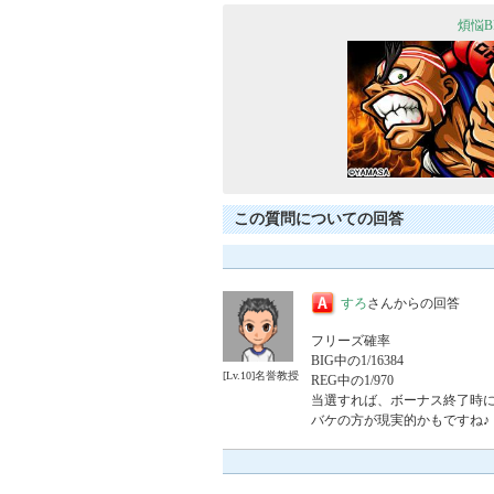
煩悩B
この質問についての回答
すろ
さんからの回答
フリーズ確率

BIG中の1/16384

[Lv.10]名誉教授
REG中の1/970

当選すれば、ボーナス終了時に
バケの方が現実的かもですね♪