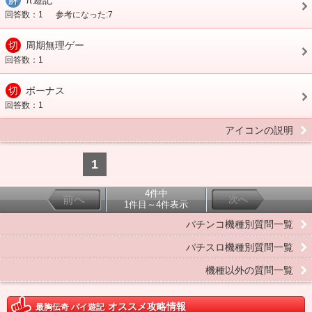
解
π遊記
回答数：1
参考になった:7
切
周期無理ゲー
回答数：1
切
ボーナス
回答数：1
アイコンの説明
1
4件中
前へ
次へ
1件目～4件表示
パチンコ機種別質問一覧
パチスロ機種別質問一覧
機種以外の質問一覧
オススメ攻略情報
最胸伝奇 パイ遊記