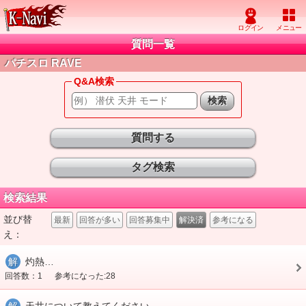
質問一覧
パチスロ RAVE
Q&A検索
質問する
タグ検索
検索結果
並び替
最新
回答が多い
回答募集中
解決済
参考になる
え：
解
灼熱…
回答数：1
参考になった:28