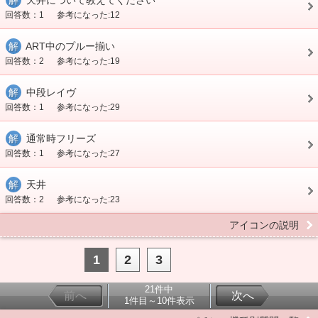
解
天井について教えてください
回答数：1
参考になった:12
解
ART中のプルー揃い
回答数：2
参考になった:19
解
中段レイヴ
回答数：1
参考になった:29
解
通常時フリーズ
回答数：1
参考になった:27
解
天井
回答数：2
参考になった:23
アイコンの説明
1
2
3
21件中
前へ
次へ
1件目～10件表示