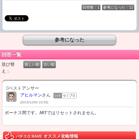
回答数：1
参考になった：12
回答一覧
並び替
新しい順
古い順
え：
ベストアンサー
アヒルマン
さん
Lv.6
セミプロ
(2013/12/02 23:33)
ボーナス間です。ARTではリセットされません。
オススメ攻略情報
パチスロ RAVE