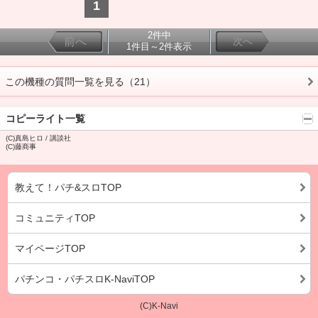
1
2件中
前へ
次へ
1件目～2件表示
この機種の質問一覧を見る（21）
コピーライト一覧
(C)真島ヒロ / 講談社
(C)藤商事
教えて！パチ&スロTOP
コミュニティTOP
マイページTOP
パチンコ・パチスロK-NaviTOP
(C)K-Navi