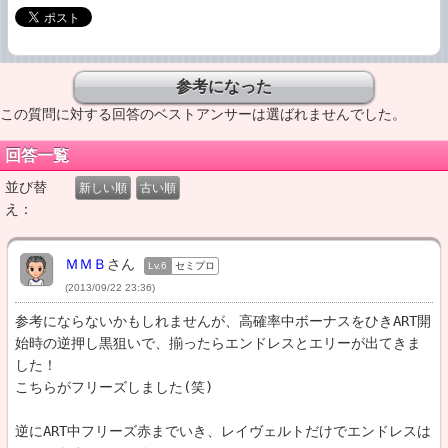
この質問に対する回答のベストアンサーは選ばれませんでした。
回答一覧
並び替
新しい順
古い順
え：
ＭＭＢ
さん
Lv.6
セミプロ
(2013/09/22 23:36)
参考にならないかもしれませんが、高確率中ボーナスをひきART開
始時の逆押し黒狙いで、揃ったらエンドレスとエリーが出てきま
した！

こちらがフリーズしました(笑)

逆にART中フリーズ赤までいき、レイヴェルトだけでエンドレスは