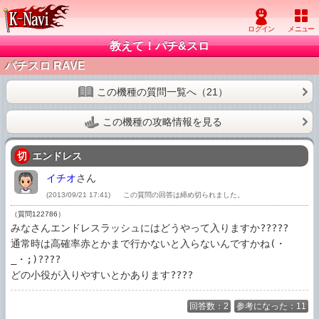
教えて！パチ&スロ
パチスロ RAVE
この機種の質問一覧へ（21）
この機種の攻略情報を見る
切
エンドレス
イチオ
さん
(2013/09/21 17:41)
この質問の回答は締め切られました。
（質問122786）
みなさんエンドレスラッシュにはどうやって入りますか?????

通常時は高確率赤とかまで行かないと入らないんですかね(・
_・;)????

どの小役が入りやすいとかあります????
回答数：2
参考になった：11