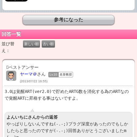
回答一覧
並び替
新しい順
古い順
え：
ベストアンサー
ヤーマ＠
さん
Lv.10
名誉教授
(2013/07/22 16:55)
3.0は覚醒ART(ver2.0)で貯めたARTG数を消化する為のARTなの
で覚醒ARTに昇格する事はないですよ。
よんいちにさんからの返答
やっぱりしないんですね(-.-;)プラグ深度があったのでもしか
したらと思ったのですが(-.-;)回答ありがとうございましたm