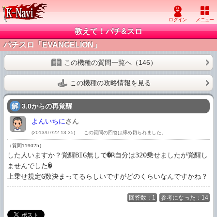
教えて！パチ&スロ
パチスロ「EVANGELION」
この機種の質問一覧へ（146）
この機種の攻略情報を見る
解
3.0からの再覚醒
よんいちに
さん
(2013/07/22 13:35)
この質問の回答は締め切られました。
（質問119025）
した人いますか？覚醒BIG無しで�R自分は320乗せましたが覚醒し
ませんでした�

上乗せ規定G数決まってるらしいですがどのくらいなんですかね？
回答数：1
参考になった：14