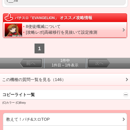
(__)m
オススメ攻略情報
パチスロ「EVANGELION」
8使徒殲滅について
[攻略レポ]高確移行を見抜いて設定推測
1
1件中
前へ
次へ
1件目～1件表示
この機種の質問一覧を見る（146）
コピーライト一覧
(C)カラー (C)Bisty
教えて！パチ&スロTOP