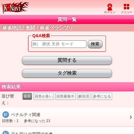
質問一覧
麻雀物語2 激闘！麻雀グランプリ
Q&A検索
質問する
タグ検索
検索結果
並び替
最新
回答が多い
回答募集中
解決済
参考になる
え：
解
ペナルティ関連
回答数：1
参考になった:21