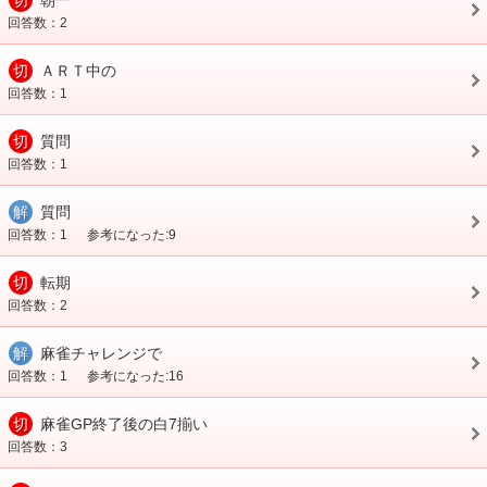
切
朝一
回答数：2
切
ＡＲＴ中の
回答数：1
切
質問
回答数：1
解
質問
回答数：1
参考になった:9
切
転期
回答数：2
解
麻雀チャレンジで
回答数：1
参考になった:16
切
麻雀GP終了後の白7揃い
回答数：3