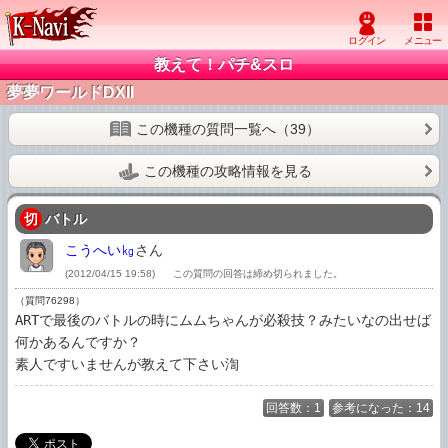
教えて！パチ&スロ
夢夢ワールドDXII
この機種の質問一覧へ（39）
この機種の攻略情報を見る
切
バトル
こうへい㎏
さん
(2012/04/15 19:58)
この質問の回答は締め切られました。
（質問76298）
ARTで最後のバトルの時にムムちゃんが必殺技？みたいなの出せば
何かあるんですか？

素人ですいませんが教えて下さい渹
回答数：1
参考になった：14