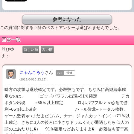
この質問に対する回答のベストアンサーは選ばれませんでした。
回答一覧
並び替
新しい順
古い順
え：
にゃんころう
さん
Lv.3
常連
(2012/04/15 23:19)
味方の攻撃は継続確定です。必殺技もです。ちなみに高継続率確
定なのは、      ゴッドパワフル出現→91％確定          デカ
ボタン出現    →66％以上確定      ロボパワフルｖｓ恐竜で勝
利→66％以上確定                バトル敗北→トータル枚数、
ゲーム数表示→まだまだ(ムム、ナナ、ジャムカットイン）→71％以
上確定、さらに3人の後ろに小さなドラムくんが通過したら(3人の
頭の上あたりに�）  91％確定などありますよ�  必殺技も若干高