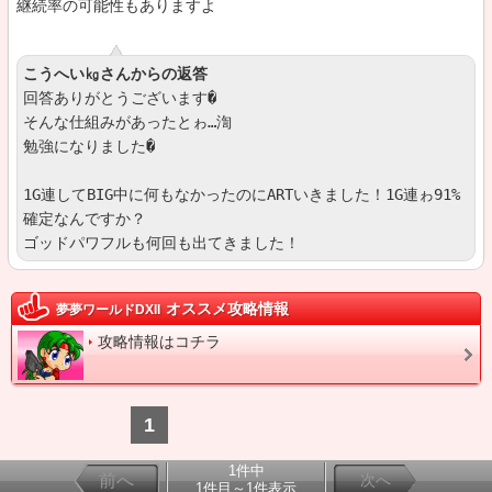
継続率の可能性もありますよ
こうへい㎏さんからの返答
回答ありがとうございます�

そんな仕組みがあったとゎ…渹

勉強になりました�

1G連してBIG中に何もなかったのにARTいきました！1G連ゎ91%
確定なんですか？

ゴッドパワフルも何回も出てきました！
オススメ攻略情報
夢夢ワールドDXII
攻略情報はコチラ
1
1件中
前へ
次へ
1件目～1件表示