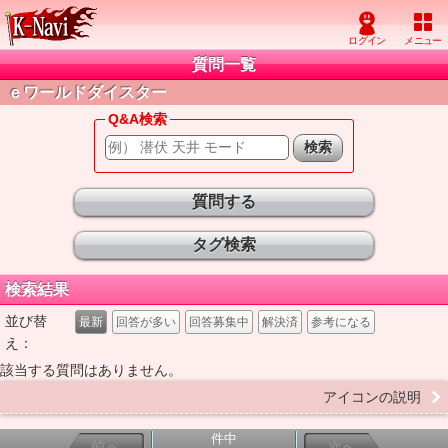
質問一覧
ｅワールドダイスター
Q&A検索
質問する
タグ検索
検索結果
並び替
最新
回答が多い
回答募集中
解決済
参考になる
え：
該当する質問はありません。
アイコンの説明
件中
前へ
次へ