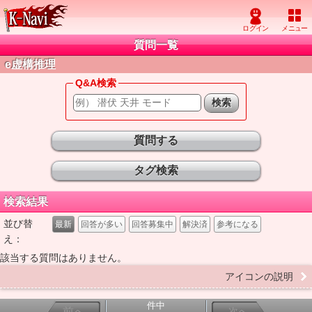
質問一覧
e虚構推理
Q&A検索
質問する
タグ検索
検索結果
並び替
最新
回答が多い
回答募集中
解決済
参考になる
え：
該当する質問はありません。
アイコンの説明
件中
前へ
次へ