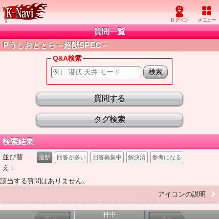
質問一覧
Pうしおととら～超獣SPEC～
Q&A検索
質問する
タグ検索
検索結果
並び替
最新
回答が多い
回答募集中
解決済
参考になる
え：
該当する質問はありません。
アイコンの説明
件中
前へ
次へ