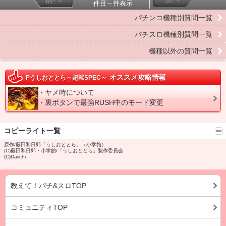
件目～件表示
パチンコ機種別質問一覧
パチスロ機種別質問一覧
機種以外の質問一覧
オススメ攻略情報
Pうしおととら～超獣SPEC～
ヤメ時について
裏ボタンで最強RUSH中のモード変更
コピーライト一覧
原作/藤田和日郎「うしおととら」（小学館）
(C)藤田和日郎・小学館/「うしおととら」製作委員会
(C)Daiichi
教えて！パチ&スロTOP
コミュニティTOP