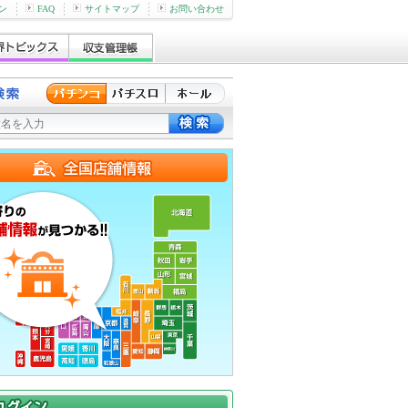
ン
FAQ
サイトマップ
お問い合わせ