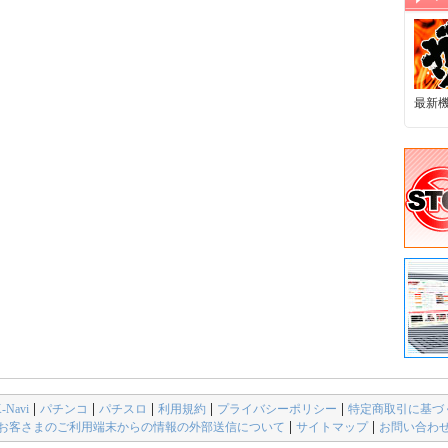
最新
avi
パチンコ
パチスロ
利用規約
プライバシーポリシー
特定商取引に基づ
お客さまのご利用端末からの情報の外部送信について
サイトマップ
お問い合わ