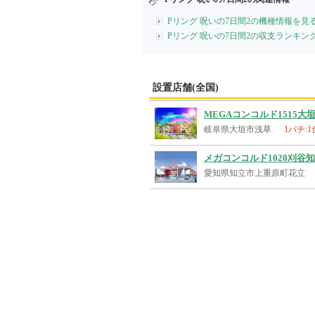
Pリング 呪いの7日間2の機種情報を見
Pリング 呪いの7日間2の収支ランキン
設置店舗(全国)
MEGAコンコルド1515大
岐阜県大垣市浅草
1パチ:1
メガコンコルド1020刈谷
愛知県知立市上重原町花立