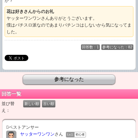
か？
花は好きさんからのお礼
ヤッターワンワンさんありがとうございます。 

僕はパチスロ派なのであまりパチンコはしないから気になってま
した。
回答数：1
参考になった：82
回答一覧
並び替
新しい順
古い順
え：
ベストアンサー
ヤッターワンワン
さん
Lv.1
初心者