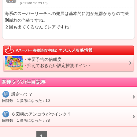
(2021/01/30 23:15)
海系のスーパーリーチへの発展は基本的に泡か魚群からなので法
則崩れの当確ですね。

２回も出てくるなんてレアですね！
オススメ攻略情報
Pスーパー海物語IN沖縄2
主要予告の信頼度
抑えておきたい設定推測ポイント
関連タグの注目記事
解
設定って？
回答数：1 参考になった：10
解
６図柄のアンコウがウインク？
回答数：1 参考になった：78
1