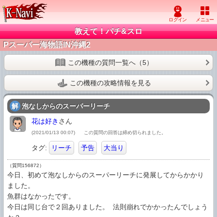
教えて！パチ&スロ
Pスーパー海物語IN沖縄2
この機種の質問一覧へ（5）
この機種の攻略情報を見る
解
泡なしからのスーパーリーチ
花は好き
さん
(2021/01/13 00:07)
この質問の回答は締め切られました。
タグ:
リーチ
予告
大当り
（質問156872）
今日、初めて泡なしからのスーパーリーチに発展してからかかり
ました。

魚群はなかったです。

今日は同じ台で２回ありました。 法則崩れでかかったんでしょう