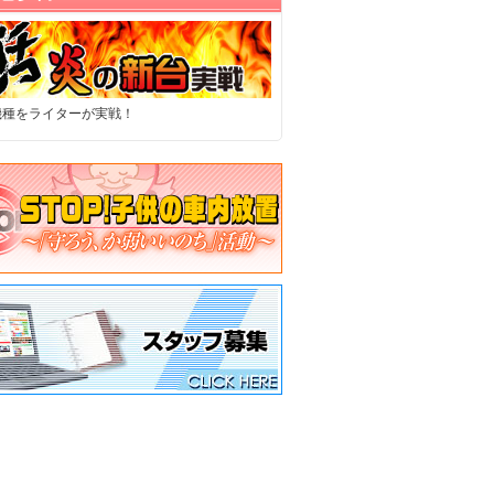
機種をライターが実戦！