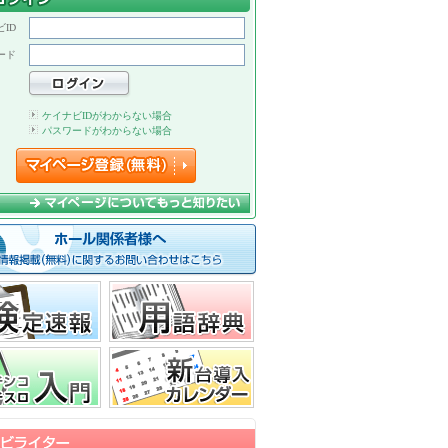
ID
ード
ケイナビIDがわからない場合
パスワードがわからない場合