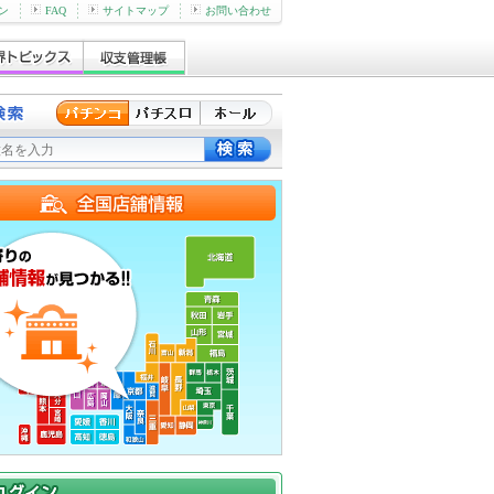
ン
FAQ
サイトマップ
お問い合わせ