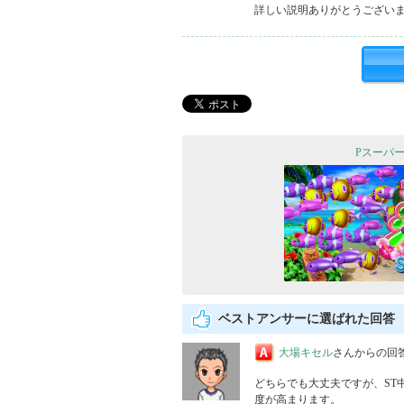
詳しい説明ありがとうござい
Pスーパ
ベストアンサーに選ばれた回答
大場キセル
さんからの回
どちらでも大丈夫ですが、ST
度が高まります。
