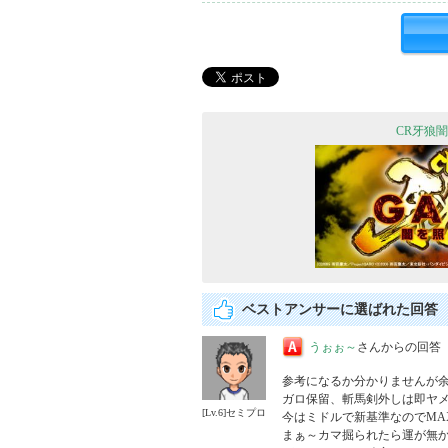
CR牙狼
ベストアンサーに選ばれた回答
うぉぉ～
さんからの回答
参考になるか分かりませんが余
ガロ保留、斬馬剣外しは即ヤメ
[Lv.6]セミプロ
今はミドルで新基準なのでMA
まぁ～カマ掘られたら運が無か