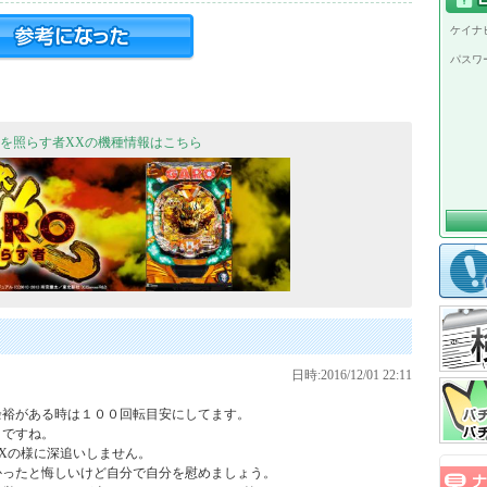
ケイナビ
パスワ
闇を照らす者XXの機種情報はこちら
日時:2016/12/01 22:11
裕がある時は１００回転目安にしてます。

ですね。

Xの様に深追いしません。

ったと悔しいけど自分で自分を慰めましょう。
