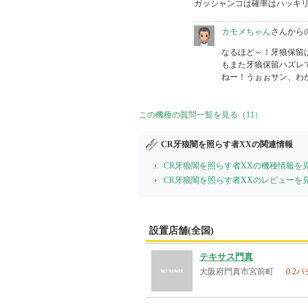
カモメちゃん
さんから
なるほど～！牙狼保留
もまた牙狼保留ハズレ
ねー！うぉぉサン、わ
この機種の質問一覧を見る（11）
CR牙狼闇を照らす者XXの関連情報
CR牙狼闇を照らす者XXの機種情報を
CR牙狼闇を照らす者XXのレビューを
設置店舗(全国)
テキサス門真
大阪府門真市宮前町
0.2パ