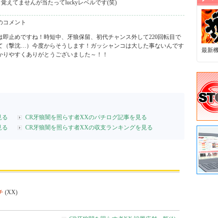
のコメント
は即止めですね！時短中、牙狼保留、初代チャンス外して220回転目で
て（撃沈…）今度からそうします！ガッシャンコは大した事ないんです
最新
かりやすくありがとうございました～！！
見る
CR牙狼闇を照らす者XXのパチログ記事を見る
見る
CR牙狼闇を照らす者XXの収支ランキングを見る
チ
(XX)