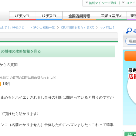
無料マイページ登録
ログイ
教えて！パチ&スロ
パチンコ機種一覧
CR牙狼闇を照らす者XX
ヤメ時は？
この機種の攻略情報を見る
からの質問
9 10:30:58(この質問の回答は締め切られました)
18
件
、止めるとハイエナされるし自分の判断は間違っていると思うのですが
て頂けたら助かります❕

ャンコ（名前わかりません）合体したのにハズレました～これって確率