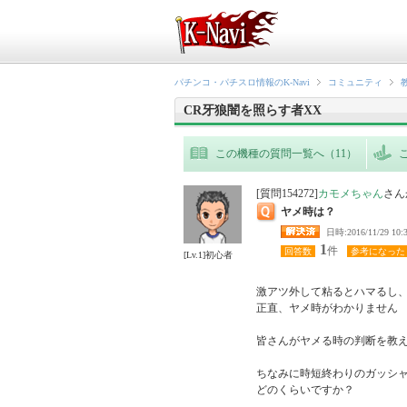
パチンコ・パチスロ情報のK-Navi
コミュニティ
CR牙狼闇を照らす者XX
この機種の質問一覧へ（11）
[質問154272]
カモメちゃん
さん
ヤメ時は？
日時:2016/11/2
1
件
回答数
参考になった
[Lv.1]初心者
激アツ外して粘るとハマるし
正直、ヤメ時がわかりません

皆さんがヤメる時の判断を教え
ちなみに時短終わりのガッシ
どのくらいですか？