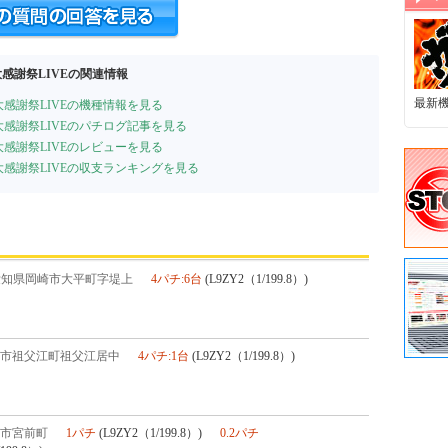
感謝祭LIVEの関連情報
最新
大感謝祭LIVEの機種情報を見る
大感謝祭LIVEのパチログ記事を見る
大感謝祭LIVEのレビューを見る
大感謝祭LIVEの収支ランキングを見る
愛知県岡崎市大平町字堤上
4パチ:6台
(L9ZY2（1/199.8）)
市祖父江町祖父江居中
4パチ:1台
(L9ZY2（1/199.8）)
市宮前町
1パチ
(L9ZY2（1/199.8）)
0.2パチ