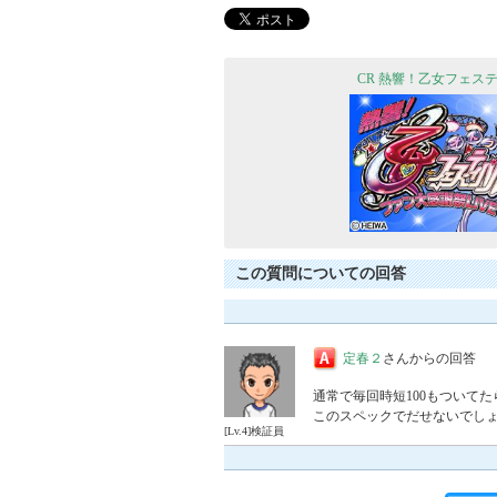
CR 熱響！乙女フェス
この質問についての回答
定春２
さんからの回答
通常で毎回時短100もついてたら
[Lv.4]検証員