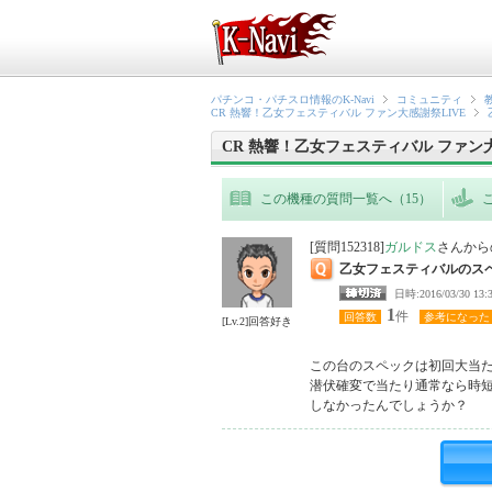
パチンコ・パチスロ情報のK-Navi
コミュニティ
CR 熱響！乙女フェスティバル ファン大感謝祭LIVE
CR 熱響！乙女フェスティバル ファン大
この機種の質問一覧へ（15）
[質問152318]
ガルドス
さんから
乙女フェスティバルのス
日時:2016/03/3
1
件
回答数
参考になった
[Lv.2]回答好き
この台のスペックは初回大当たり
潜伏確変で当たり通常なら時短1
しなかったんでしょうか？