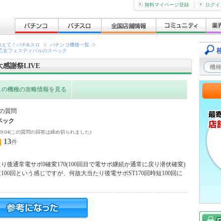
無料マイページ登録
ログイ
教えて！パチ&スロ
パチンコ機種一覧
乙女フェスティバルのスペック
感謝祭LIVE
この機種の攻略情報を見る
の質問
ペック
0 13:39:04(この質問の回答は締め切られました)
13
件
後通常電サポ0確変170(100回目で電サポ継続か通常に戻り潜伏確変)
00回という感じですが、何故大当たり後電サポST170回時短100回に