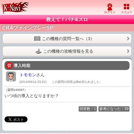
教えて！パチ&スロ
CRAファインプレーSP
この機種の質問一覧へ（3）
この機種の攻略情報を見る
切
導入時期
トモモン
さん
(2014/09/14 23:22)
この質問の回答は締め切られました。
（質問140097）
いつ頃の導入となりますか？
回答数：1
参考になった：39