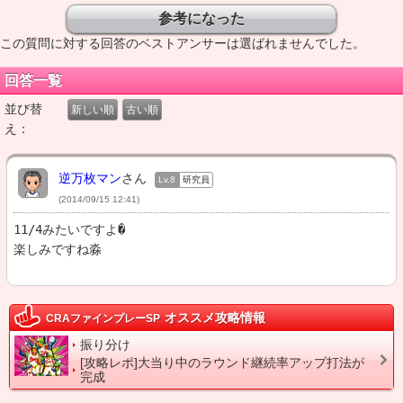
この質問に対する回答のベストアンサーは選ばれませんでした。
回答一覧
並び替
新しい順
古い順
え：
逆万枚マン
さん
Lv.8
研究員
(2014/09/15 12:41)
11/4みたいですよ�

楽しみですね淼
オススメ攻略情報
CRAファインプレーSP
振り分け
[攻略レポ]大当り中のラウンド継続率アップ打法が
完成