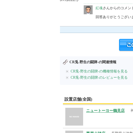
紅魂
さんからのコメン
回答ありがとうございま
CR兎-野生の闘牌-の関連情報
CR兎-野生の闘牌-の機種情報を見る
CR兎-野生の闘牌-のレビューを見る
設置店舗(全国)
ニュートーヨー鶴見店