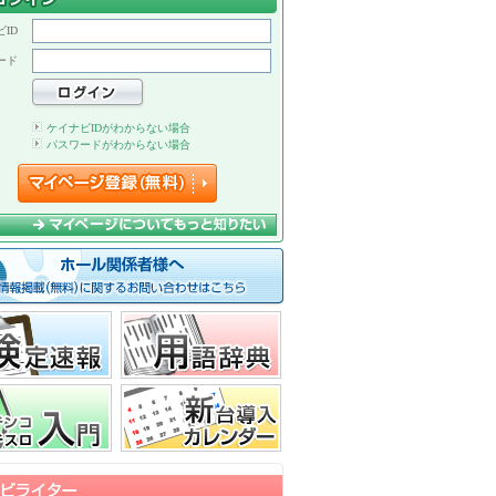
ID
ード
ケイナビIDがわからない場合
パスワードがわからない場合