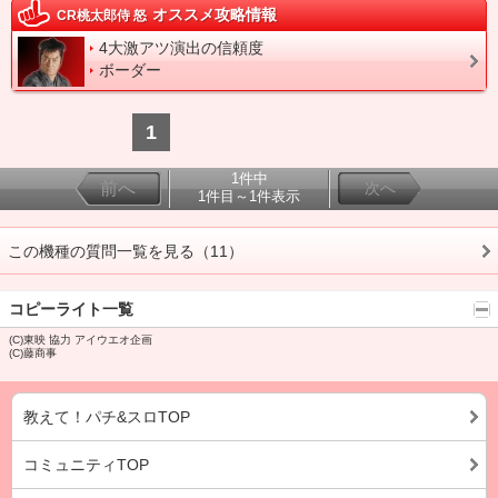
オススメ攻略情報
CR桃太郎侍 怒
4大激アツ演出の信頼度
ボーダー
1
1件中
前へ
次へ
1件目～1件表示
この機種の質問一覧を見る（11）
コピーライト一覧
(C)東映 協力 アイウエオ企画
(C)藤商事
教えて！パチ&スロTOP
コミュニティTOP