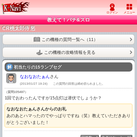
教えて！パチ&スロ
CR桃太郎侍 怒
この機種の質問一覧へ（11）
この機種の攻略情報を見る
解
初当たりの15ランプセグ
なおなおたぁん
さん
(2013/01/27 19:24)
この質問の回答は締め切られました。
（質問105497）
1回でおわったんですが15点灯は潜伏でしょうか？
なおなおたぁんさんからのお礼
あのあとハマったのでやっぱりですね（笑）教えていただきあり
がとうございました！