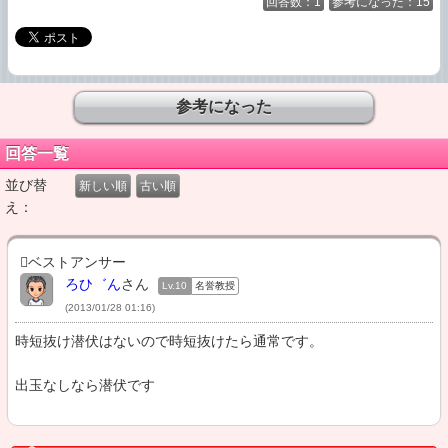
回答数：1
参考になった：15
回答一覧
並び替
新しい順
古い順
え：
ベストアンサー
ろひ゛ん
さん
Lv.10
名誉教授
(2013/01/28 01:16)
時短抜け潜伏はないので時短抜けたら通常です。

出玉なしなら潜伏です