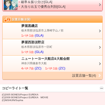
確率＆振り分け[GLA]
大当り出玉で優秀台判別[GLA]
設置店舗(全国)
夢屋黒磯店
栃木県那須塩原市上厚崎字山ノ前
(GLA)
1パチ:1台
夢屋西那須野店
栃木県那須塩原市一区町
(GLA)
1パチ:1台
ニュートーヨー大船店&大船会館
神奈川県鎌倉市大船
(ZC)
(ZC)
4パチ:7台
1パチ:1台
設置店舗一覧(4)
コピーライト一覧
(C)2005 BONES/Project EUREKA
(C)2009 BONES/Project EUREKA MOVIE
(C)NISHIJIN/Sophia