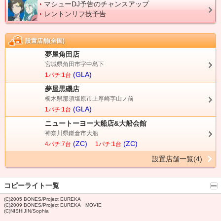
マシューDJ予告のチャンスアップ
レントンリフ技予告
設置店舗(全国)
夢屋角田店
宮城県角田市字中島下
(GLA)
1パチ:1台
夢屋黒磯店
栃木県那須塩原市上厚崎字山ノ前
(GLA)
1パチ:1台
ニュートーヨー大船店&大船会館
神奈川県鎌倉市大船
(ZC)
(ZC)
4パチ:7台
1パチ:1台
設置店舗一覧(4)
コピーライト一覧
(C)2005 BONES/Project EUREKA
(C)2009 BONES/Project EUREKA MOVIE
(C)NISHIJIN/Sophia