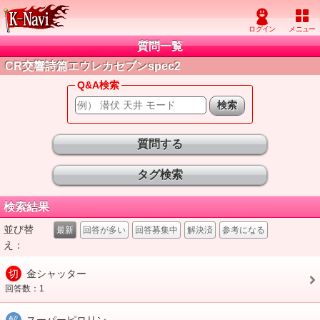
質問一覧
CR交響詩篇エウレカセブンspec2
Q&A検索
質問する
タグ検索
検索結果
並び替
最新
回答が多い
回答募集中
解決済
参考になる
え：
切
金シャッター
回答数：1