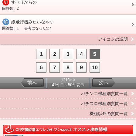
切
すべりからの
回答数：2
解
紙飛行機みたいなやつ
回答数：1
参考になった:27
アイコンの説明
1
2
3
4
5
6
7
8
9
10
121件中
前へ
次へ
41件目～50件表示
パチンコ機種別質問一覧
パチスロ機種別質問一覧
機種以外の質問一覧
オススメ攻略情報
CR交響詩篇エウレカセブンspec2