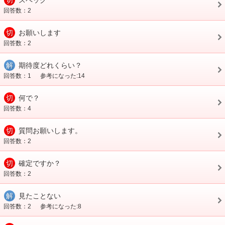
切
スペック
回答数：2
切
お願いします
回答数：2
解
期待度どれくらい？
回答数：1
参考になった:14
切
何で？
回答数：4
切
質問お願いします。
回答数：2
切
確定ですか？
回答数：2
解
見たことない
回答数：2
参考になった:8