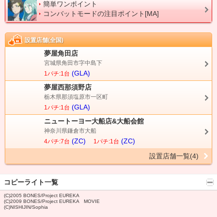
簡単ワンポイント
コンバットモードの注目ポイント[MA]
設置店舗(全国)
夢屋角田店
宮城県角田市字中島下
(GLA)
1パチ:1台
夢屋西那須野店
栃木県那須塩原市一区町
(GLA)
1パチ:1台
ニュートーヨー大船店&大船会館
神奈川県鎌倉市大船
(ZC)
(ZC)
4パチ:7台
1パチ:1台
設置店舗一覧(4)
コピーライト一覧
(C)2005 BONES/Project EUREKA
(C)2009 BONES/Project EUREKA MOVIE
(C)NISHIJIN/Sophia