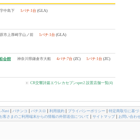
字中島下
1パチ:1台
(GLA)
原市上厚崎字山ノ前
1パチ:1台
(GLA)
船会館
神奈川県鎌倉市大船
4パチ:7台
(ZC)
1パチ:1台
(ZC)
CR交響詩篇エウレカセブンspec2 設置店舗一覧(4)
avi
パチンコ
パチスロ
利用規約
プライバシーポリシー
特定商取引に基づ
お客さまのご利用端末からの情報の外部送信について
サイトマップ
お問い合わ