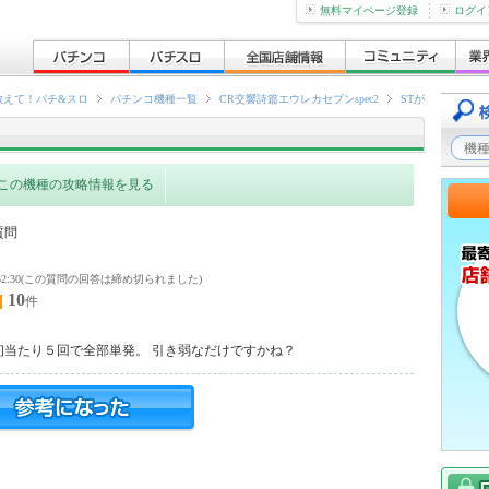
無料マイページ登録
ログイ
教えて！パチ&スロ
パチンコ機種一覧
CR交響詩篇エウレカセブンspec2
STが
この機種の攻略情報を見る
質問
3 13:52:30(この質問の回答は締め切られました)
10
件
初当たり５回で全部単発。 引き弱なだけですかね？