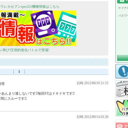
ウレカセブンspec2の機種情報はこちら
ケイナビ
パスワ
ン再び!圧倒的進化バトルで登場!
1
日時:2012/09/19 21:55
回答
あんまり連しないです毎回STはドキドキです

間にスルーです

日時:2012/09/14 03:28