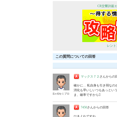
CR交響詩篇エ
レント
この質問についての回答
マックス７２
さんからの
確かに… 私自身も引き弱なのか
消化も早いしいつもあっという
[Lv.6]セミプロ
ま、確率ですから
7450
さんからの回答
ひきよわですね…
