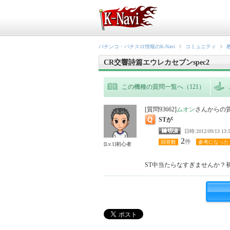
パチンコ・パチスロ情報のK-Navi
コミュニティ
CR交響詩篇エウレカセブンspec2
この機種の質問一覧へ（121）
[質問93662]
ムオン
さんからの
STが
日時:2012/09/1
2
件
回答数
参考になった
[Lv.1]初心者
ST中当たらなすぎませんか？