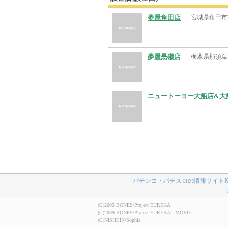
夢屋角田店
宮城県角田市
夢屋黒磯店
栃木県那須塩
ニュートーヨー大船店&大
パチンコ・パチスロの情報サイトK-N
(C)2005 BONES/Project EUREKA
(C)2009 BONES/Project EUREKA MOVIE
(C)NISHIJIN/Sophia