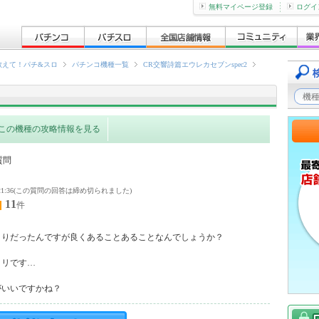
無料マイページ登録
ログイ
教えて！パチ&スロ
パチンコ機種一覧
CR交響詩篇エウレカセブンspec2
この機種の攻略情報を見る
質問
4 19:21:36(この質問の回答は締め切られました)
11
件
りだったんですが良くあることあることなんでしょうか？

リです…

がいいですかね？