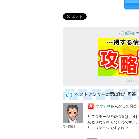
CR交響詩篇エ
レント
ベストアンサーに選ばれた回答
オサムok
さんからの回答
リフステージの疑似連は、４回
疑似３ならそんなものですよ。
[Lv.9]博士
リフステージですよね？