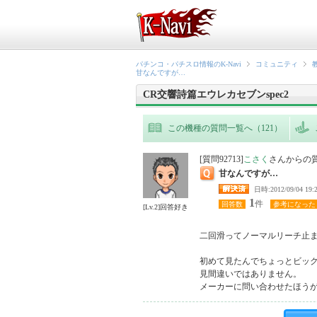
パチンコ・パチスロ情報のK-Navi
コミュニティ
甘なんですが…
CR交響詩篇エウレカセブンspec2
この機種の質問一覧へ（121）
[質問92713]
こさく
さんからの
甘なんですが…
日時:2012/09/0
1
件
回答数
参考になった
[Lv.2]回答好き
二回滑ってノーマルリーチ止ま
初めて見たんでちょっとビック
見間違いではありません。

メーカーに問い合わせたほう