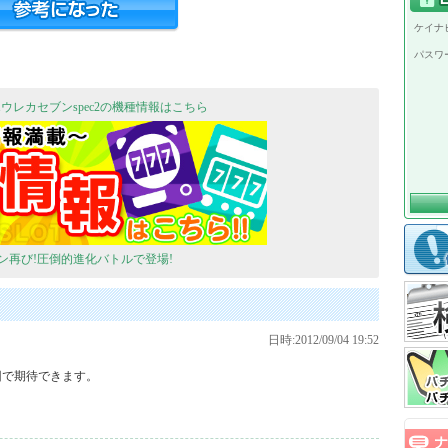
ケイナビ
パスワ
ウレカセブンspec2の機種情報はこちら
ン再び!圧倒的進化バトルで登場!
日時:2012/09/04 19:52
で期待できます。


