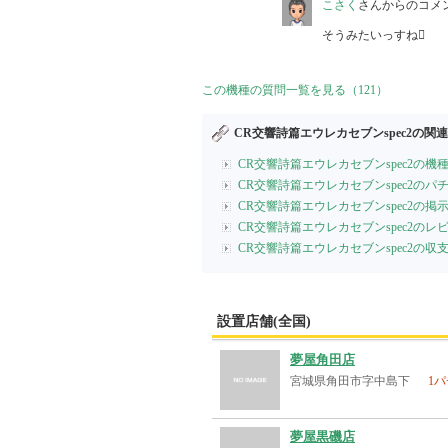
こさく
さんからのコメ
そうみたいっすね
この機種の質問一覧を見る（121）
CR交響詩篇エウレカセブンspec2の関
CR交響詩篇エウレカセブンspec2の機
CR交響詩篇エウレカセブンspec2の
CR交響詩篇エウレカセブンspec2の掲
CR交響詩篇エウレカセブンspec2のレ
CR交響詩篇エウレカセブンspec2の
設置店舗(全国)
夢屋角田店
宮城県角田市字中島下
1パ
夢屋黒磯店