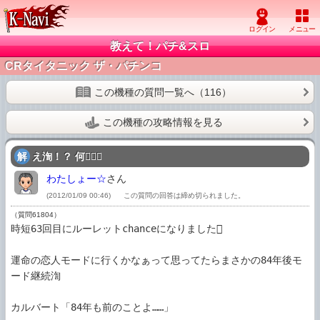
教えて！パチ&スロ
CRタイタニック ザ・パチンコ
この機種の質問一覧へ（116）
この機種の攻略情報を見る
解
え渹！？ 何！？
わたしょー☆
さん
(2012/01/09 00:46)
この質問の回答は締め切られました。
（質問61804）
時短63回目にルーレットchanceになりました

運命の恋人モードに行くかなぁって思ってたらまさかの84年後モ
ード継続渹

カルバート「84年も前のことよ……」
