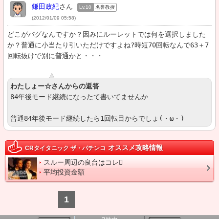
鎌田政紀
さん
Lv.10
名誉教授
(2012/01/09 05:58)
どこがバグなんですか？因みにルーレットでは何を選択しました
か？普通に小当たり引いただけですよね?時短70回転なんで63＋7
わたしょー☆さんからの返答
84年後モード継続になったて書いてませんか

普通84年後モード継続したら1回転目からでしょ(・ω・)
オススメ攻略情報
CRタイタニック ザ・パチンコ
スルー周辺の良台はコレ
平均投資金額
1