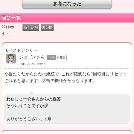
回答一覧
並び替
新しい順
古い順
え：
ベストアンサー
ジュゴン
さん
Lv.8
研究員
(2012/01/09 09:56)
小当たりだからただの継続で これが確変なら1回転目にリセット
されると思います。大抵の機種がそうなります。
わたしょー☆さんからの返答
そういうことですか淏

ありがとうございます�