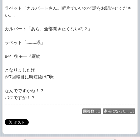
ラペット「カルバートさん。断片でいいので話をお聞かせくださ
い。」

カルバート「あら。全部聞きたくないの？」

ラペット「…………淏」

84年後モード継続

となりました渹

が7回転目に時短抜け�c

なんでですかね！？

バグですか！？
回答数：2
参考になった：13