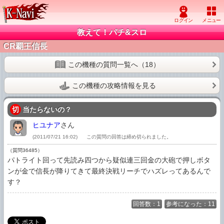
教えて！パチ&スロ
CR覇王信長
この機種の質問一覧へ（18）
この機種の攻略情報を見る
切
当たらないの？
ヒユナア
さん
(2011/07/21 16:02)
この質問の回答は締め切られました。
（質問36485）
パトライト回って先読み四つから疑似連三回金の大砲で押しボタ
ンが金で信長が降りてきて最終決戦リーチでハズレってあるんで
す？
回答数：1
参考になった：11