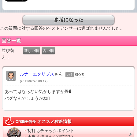
この質問に対する回答のベストアンサーは選ばれませんでした。
回答一覧
並び替
新しい順
古い順
え：
ルナーエクリプス
さん
Lv.1
初心者
(2011/07/26 00:17)
あってはならない気がしますが煜�

バグなんでしょうかね
オススメ攻略情報
CR覇王信長
初打ちチェックポイント
小当り濃厚セグ(暫定版)