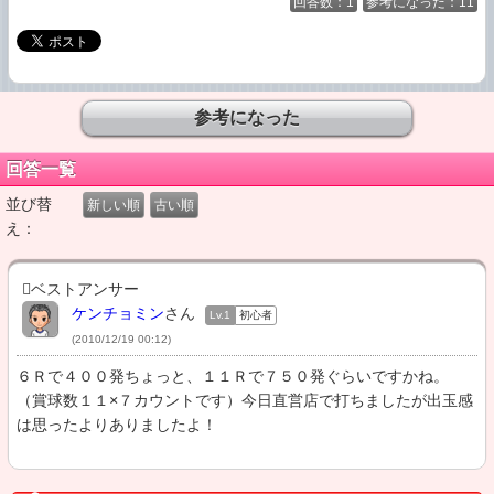
回答数：1
参考になった：11
回答一覧
並び替
新しい順
古い順
え：
ベストアンサー
ケンチョミン
さん
Lv.1
初心者
(2010/12/19 00:12)
６Ｒで４００発ちょっと、１１Ｒで７５０発ぐらいですかね。
（賞球数１１×７カウントです）今日直営店で打ちましたが出玉感
は思ったよりありましたよ！