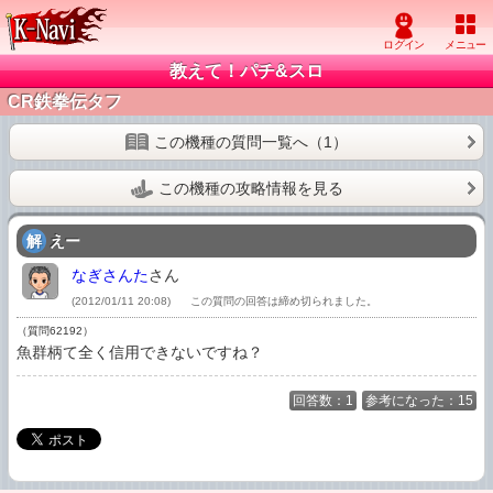
教えて！パチ&スロ
CR鉄拳伝タフ
この機種の質問一覧へ（1）
この機種の攻略情報を見る
解
えー
なぎさんた
さん
(2012/01/11 20:08)
この質問の回答は締め切られました。
（質問62192）
魚群柄て全く信用できないですね？
回答数：1
参考になった：15