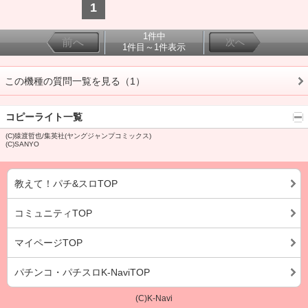
1
1件中
前へ
次へ
1件目～1件表示
この機種の質問一覧を見る（1）
コピーライト一覧
(C)猿渡哲也/集英社(ヤングジャンプコミックス)
(C)SANYO
教えて！パチ&スロTOP
コミュニティTOP
マイページTOP
パチンコ・パチスロK-NaviTOP
(C)K-Navi