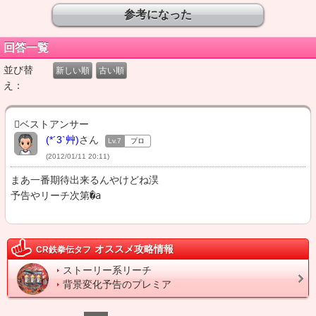
回答一覧
並び替
新しい順
古い順
え：
ベストアンサー
(*´3`艸)
さん
Lv.7
プロ
(2012/01/11 20:11)
まあ一番期待出来るんやけどね淏

予告やリーチ次第�a
オススメ攻略情報
CR鉄拳伝タフ
ストーリー系リーチ
背景変化予告のプレミア