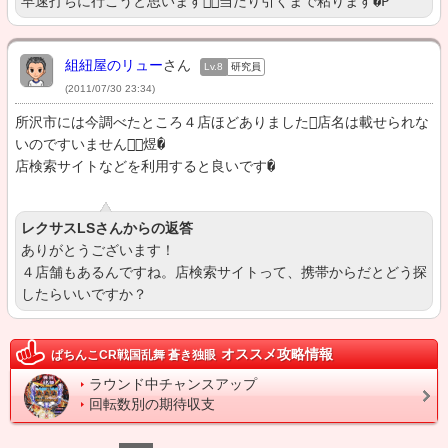
早速打ちに行こうと思います当たり引くまで粘ります�P
組紐屋のリュー
さん
Lv.8
研究員
(2011/07/30 23:34)
所沢市には今調べたところ４店ほどありました店名は載せられな
いのですいません煜�

店検索サイトなどを利用すると良いです�
レクサスLSさんからの返答
ありがとうございます！

４店舗もあるんですね。店検索サイトって、携帯からだとどう探
したらいいですか？
オススメ攻略情報
ぱちんこCR戦国乱舞 蒼き独眼
ラウンド中チャンスアップ
回転数別の期待収支