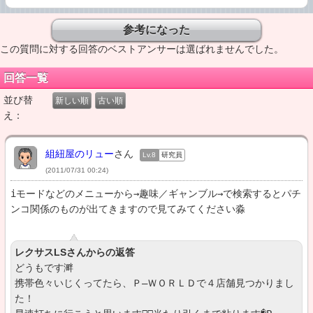
この質問に対する回答のベストアンサーは選ばれませんでした。
回答一覧
並び替
新しい順
古い順
え：
組紐屋のリュー
さん
Lv.8
研究員
(2011/07/31 00:24)
iモードなどのメニューから→趣味／ギャンブル→で検索するとパチ
ンコ関係のものが出てきますので見てみてください淼
レクサスLSさんからの返答
どうもです溿

携帯色々いじくってたら、Ｐ―ＷＯＲＬＤで４店舗見つかりまし
た！
