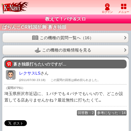
教えて！パチ&スロ
ぱちんこCR戦国乱舞 蒼き独眼
この機種の質問一覧へ（16）
この機種の攻略情報を見る
切
蒼き独眼打ちたいのですが…
レクサスLS
さん
(2011/07/30 23:18)
この質問の回答は締め切られました。
（質問37751）
埼玉県所沢市近辺に、１パチでも４パチでもいいので、どこか設
置してる店ありませんかね？最近無性に打ちたくて…
回答数：2
参考になった：14