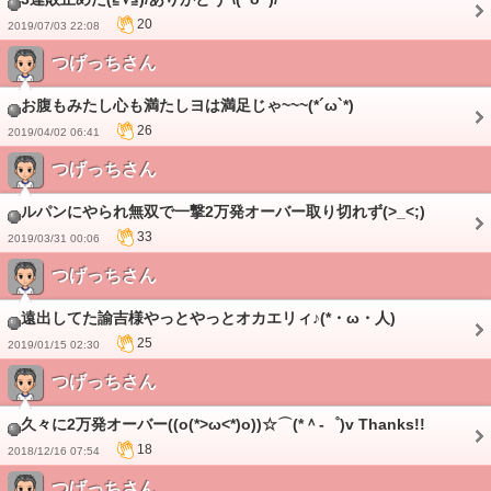
20
2019/07/03 22:08
つげっちさん
お腹もみたし心も満たしヨは満足じゃ~~~(*´ω`*)
26
2019/04/02 06:41
つげっちさん
ルパンにやられ無双で一撃2万発オーバー取り切れず(>_<;)
33
2019/03/31 00:06
つげっちさん
遠出してた諭吉様やっとやっとオカエリィ♪(*・ω・人)
25
2019/01/15 02:30
つげっちさん
久々に2万発オーバー((o(*>ω<*)o))☆⌒(*＾-゜)v Thanks!!
18
2018/12/16 07:54
つげっちさん