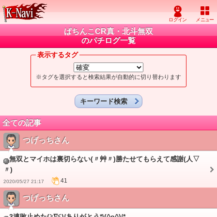
ぱちんこCR真・北斗無双
のパチログ一覧
表示するタグ
※タグを選択すると検索結果が自動的に切り替わります
キーワード検索
全ての記事
つげっちさん
無双とマイホは裏切らない(〃艸〃)勝たせてもらえて感謝(人▽
〃)
41
2020/05/27 21:17
つげっちさん
3連敗止めた(≧∇≦)/ありがとう*\(^o^)/*