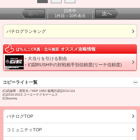
21件中
前へ
次へ
1件目～10件表示
パチログランキング
オススメ攻略情報
ぱちんこCR真・北斗無双
大当りを引ける割合
幻闘RUSH中の対戦相手別信頼度(リーチ信頼度)
コピーライト一覧
(C)武論尊・原哲夫／NSP 1983 版権許諾証KOJ-111
(C)2010-2013 コーエーテクモゲームス
(C)Sammy
パチログTOP
コミュニティTOP