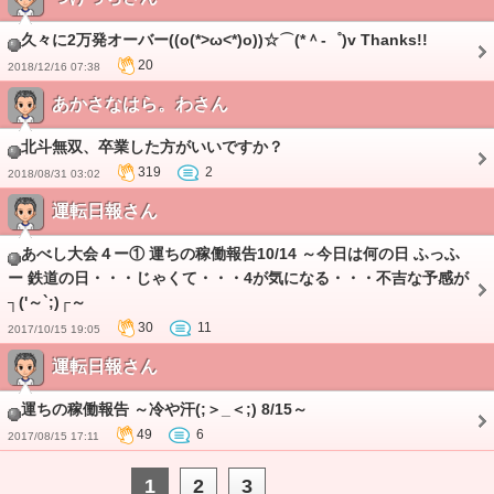
久々に2万発オーバー((o(*>ω<*)o))☆⌒(*＾-゜)v Thanks!!
20
2018/12/16 07:38
あかさなはら。わさん
北斗無双、卒業した方がいいですか？
319
2
2018/08/31 03:02
運転日報さん
あべし大会４ー① 運ちの稼働報告10/14 ～今日は何の日 ふっふ
ー 鉄道の日・・・じゃくて・・・4が気になる・・・不吉な予感が
┐('～`;)┌～
30
11
2017/10/15 19:05
運転日報さん
運ちの稼働報告 ～冷や汗(;＞_＜;) 8/15～
49
6
2017/08/15 17:11
1
2
3