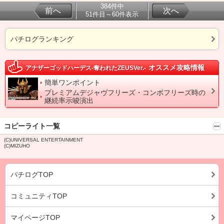
384件中
前へ
次へ
51件目～60件表示
パチログランキング
オススメ攻略情報
アナザーゴッドハーデス-奪われたZEUSVer.-
簡単ワンポイント
プレミアムデジャヴフリーズ・コンボフリーズ時の
継続率示唆演出
コピーライト一覧
(C)UNIVERSAL ENTERTAINMENT
(C)MIZUHO
パチログTOP
コミュニティTOP
マイページTOP