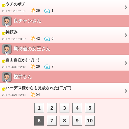
ウチのポチ
29
1
2017/05/18 21:35
良チャンさん
神頼み
42
6
2017/05/15 23:37
期待値の女王さん
自由自在か(・Д・)
29
7
2017/04/30 22:48
樫井さん
ハーデス様からも見放された(￣д￣)
54
2017/04/21 22:42
1
2
3
4
5
6
7
8
9
10