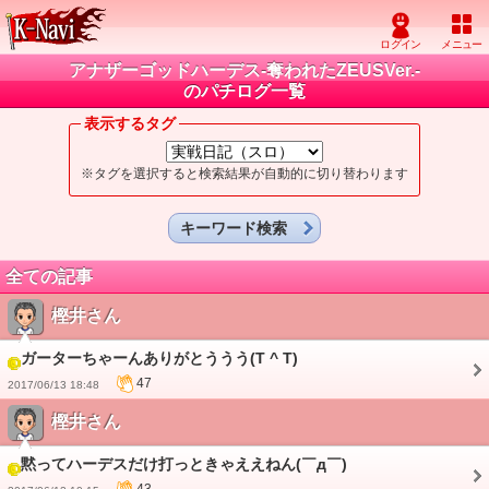
アナザーゴッドハーデス-奪われたZEUSVer.-
のパチログ一覧
表示するタグ
※タグを選択すると検索結果が自動的に切り替わります
キーワード検索
全ての記事
樫井さん
ガーターちゃーんありがとううう(T ^ T)
47
2017/06/13 18:48
樫井さん
黙ってハーデスだけ打っときゃええねん(￣д￣)