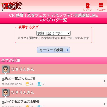
CR 熱響！乙女フェスティバル ファン大感謝祭LIVE
のパチログ一覧
表示するタグ
※タグを選択すると検索結果が自動的に切り替わります
キーワード検索
全ての記事
ひさりんさん
あと一枚だった…渹
28
0
2018/01/13 00:09
ひさりんさん
カイジ&乙フェス&星矢