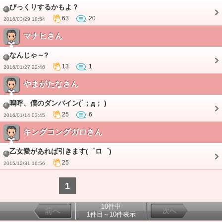
びっくりするかもよ？
63
20
2016/03/29 18:54
マナヒさん
なんじゃ～?
13
1
2016/01/27 22:46
やまがたなさん
嗚呼、僕のダンバイン(´；д； )
25
6
2016/01/14 03:45
キングコングガロさん
乙女愛があれば引きます(゜ロ゜)
25
2015/12/31 16:56
1
10件中
前へ
次へ
1件目～10件表示