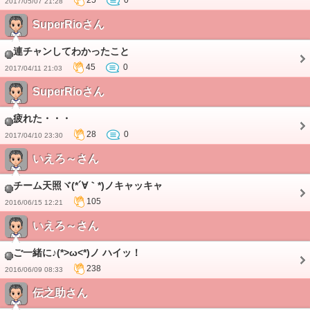
25
0
2017/05/07 21:28
SuperRioさん
連チャンしてわかったこと
45
0
2017/04/11 21:03
SuperRioさん
疲れた・・・
28
0
2017/04/10 23:30
いえろ～さん
チーム天照ヾ(*´∀｀*)ノキャッキャ
105
2016/06/15 12:21
いえろ～さん
ご一緒に♪(*>ω<*)ノ ハイッ！
238
2016/06/09 08:33
伝之助さん