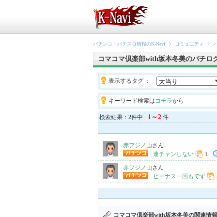
パチンコ・パチスロ情報のK-Navi
コミュニティ
コマコマ倶楽部with坂本冬美のパチロ
表示するタグ ：
キーワード検索は
コチラ
から
1～2
検索結果：
2
件中
件
赤フジノ山
さん
連チャンしない
1
赤フジノ山
さん
ビーナス一回もでず
コマコマ倶楽部with坂本冬美の関連情