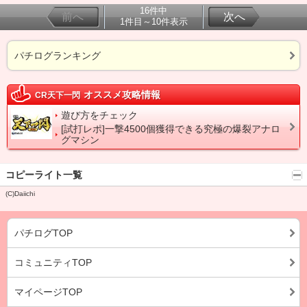
16件中
前へ
次へ
1件目～10件表示
パチログランキング
オススメ攻略情報
CR天下一閃
遊び方をチェック
[試打レポ]一撃4500個獲得できる究極の爆裂アナロ
グマシン
コピーライト一覧
(C)Daiichi
パチログTOP
コミュニティTOP
マイページTOP