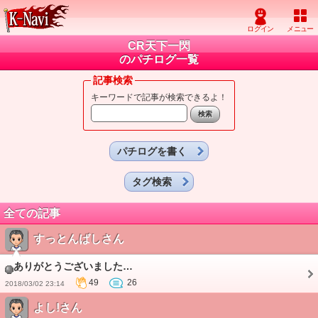
CR天下一閃
のパチログ一覧
記事検索
キーワードで記事が検索できるよ！
パチログを書く
タグ検索
全ての記事
すっとんばしさん
ありがとうございました…
49
26
2018/03/02 23:14
よし!さん