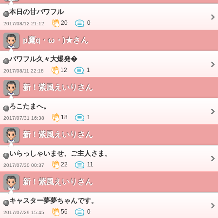
本日の甘パワフル
20
0
2017/08/12 21:12
p鷹q・ω・)★さん
パワフル久々大爆発�
12
1
2017/08/11 22:18
新！紫風えいりさん
ろこたまへ。
18
1
2017/07/31 16:38
新！紫風えいりさん
いらっしゃいませ、ご主人さま。
22
11
2017/07/30 00:37
新！紫風えいりさん
キャスター夢夢ちゃんです。
56
0
2017/07/29 15:45