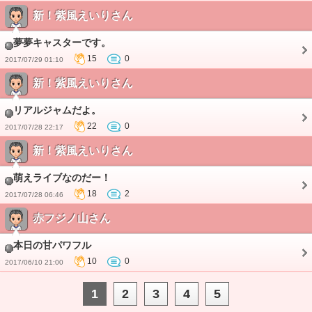
新！紫風えいりさん
夢夢キャスターです。
15
0
2017/07/29 01:10
新！紫風えいりさん
リアルジャムだよ。
22
0
2017/07/28 22:17
新！紫風えいりさん
萌えライブなのだー！
18
2
2017/07/28 06:46
赤フジノ山さん
本日の甘パワフル
10
0
2017/06/10 21:00
1
2
3
4
5