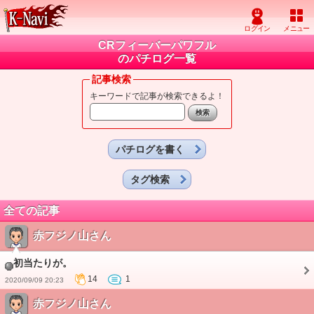
CRフィーバーパワフル
のパチログ一覧
記事検索
キーワードで記事が検索できるよ！
パチログを書く
タグ検索
全ての記事
赤フジノ山さん
初当たりが。
14
1
2020/09/09 20:23
赤フジノ山さん