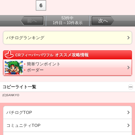
6
53件中
前へ
次へ
1件目～10件表示
パチログランキング
オススメ攻略情報
CRフィーバーパワフル
簡単ワンポイント
ボーダー
コピーライト一覧
(C)SANKYO
パチログTOP
コミュニティTOP