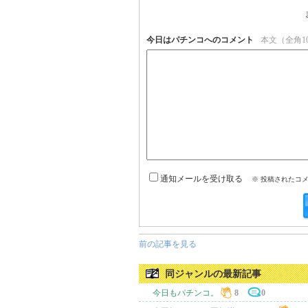
今日はパチンコへのコメント
本文（全角1
通知メールを受け取る
※ 投稿されたコ
前の記事を見る
同ジャンルの最新記事
今日もパチンコ。
8
0