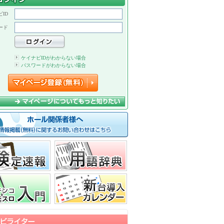
ID
ード
ケイナビIDがわからない場合
パスワードがわからない場合