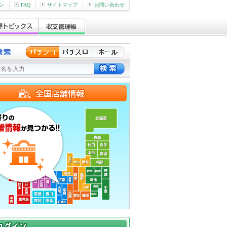
ン
FAQ
サイトマップ
お問い合わせ