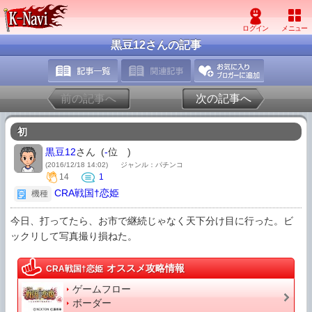
黒豆12さんの記事
前の記事へ
次の記事へ
初
黒豆12
さん (
-
位
)
(2016/12/18 14:02)
ジャンル：パチンコ
14
1
CRA戦国†恋姫
機種
今日、打ってたら、お市で継続じゃなく天下分け目に行った。ビ
ックリして写真撮り損ねた。
オススメ攻略情報
CRA戦国†恋姫
ゲームフロー
ボーダー