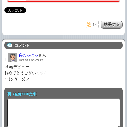
14
コメント
貞のろのろ
さん
1.
16/12/19 00:05:27
blogデビュー

おめでとうございます♪

ヾ(o´∀｀o)ノ
初
（全角3000文字）