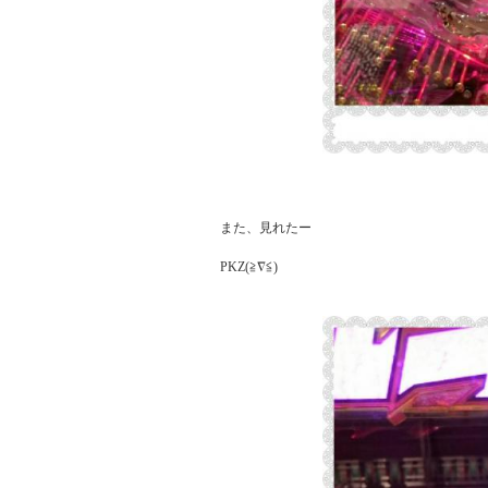
また、見れたー

PKZ(≧∇≦)
