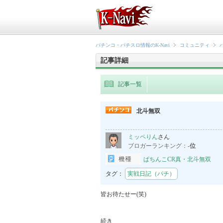
パチンコ・パチスロ情報のK-Navi
コミュニティ
記事詳細
記事一覧
北斗無双
ミッペりん
さん
ブロガーランキング：
-位
ぱちんこCR真・北斗無双
タグ：
実戦日記（パチ）
皆お待たせー(笑)

続き
