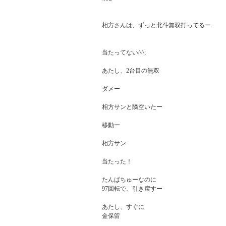
相方さんは、ずっと北斗無双打ってるー

当たってない^^;

あたし、2台目の無双

ダメー

相方サンと隣空いたー

移動ー

相方サン

当たった！

たんぱちゅーなのに

97回転で、引き戻すー

あたし、すぐに

金保留
