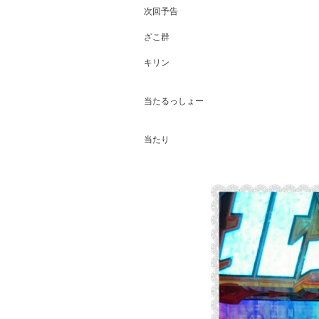
次回予告

ざこ群

キリン

当たるっしょー

当たり
