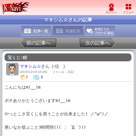
マキシム☆さんの記事
前の記事へ
次の記事へ
宝くじ♪続
マキシム☆
さん (
-
位
)
(2015/12/19 14:46)
ジャンル：日記
9
0
こんにちはm(__)m

ポチありがとうございますm(__)m

やっとこさ宝くじを買うことが出来ました( ノ^ω^)ノ

寒いなか並ぶこと3時間弱((( ；゜Д゜)))
