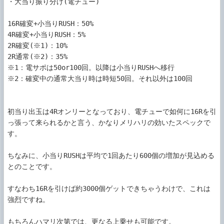
・大当り振り分け(電チュー)

16R確変+小当りRUSH：50%

4R確変+小当りRUSH：5%

2R確変(※1)：10%

2R通常(※2)：35%

※1：電サポは50or100回。以降は小当りRUSHへ移行

※2：確変中の通常大当り時は時短50回。それ以外は100回

初当り出玉は4Rオンリーとなっており、電チューで如何に16Rを引
っ張って来られるかと言う、かなりメリハリの効いたスペックで
す。

ちなみに、小当りRUSHは平均で1回あたり600個の増加が見込める
とのことです。

すなわち16Rを引けば約3000個ゲットできちゃうわけで、これは
強烈ですね。

もちろんハマリ次第では、更なる上乗せも可能です。
