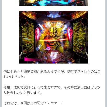
他にも色々と発動契機があるようですが、試打で見られたのはこ
れだけでした。

今度、改めて試打に行って来ますので、その時に演出面はガッツ
リ紹介したいと思います。

それでは、今回はこの辺で！デヤァー！
