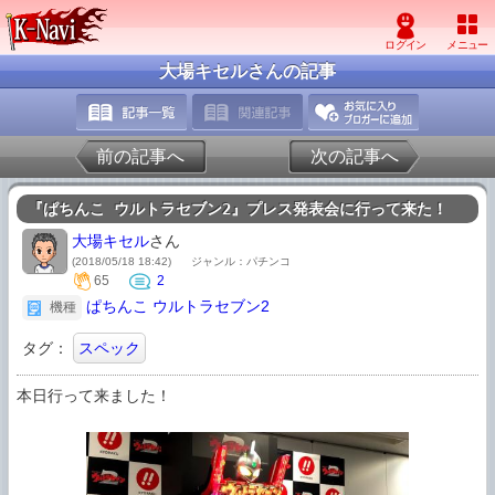
大場キセルさんの記事
前の記事へ
次の記事へ
『ぱちんこ ウルトラセブン2』プレス発表会に行って来た！
大場キセル
さん
(2018/05/18 18:42)
ジャンル：パチンコ
65
2
ぱちんこ ウルトラセブン2
機種
タグ：
スペック
本日行って来ました！
