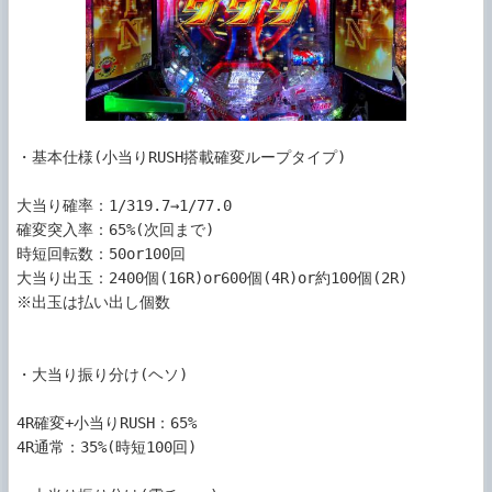
・基本仕様(小当りRUSH搭載確変ループタイプ)

大当り確率：1/319.7→1/77.0

確変突入率：65%(次回まで)

時短回転数：50or100回

大当り出玉：2400個(16R)or600個(4R)or約100個(2R)

※出玉は払い出し個数

・大当り振り分け(ヘソ)

4R確変+小当りRUSH：65%

4R通常：35%(時短100回)
