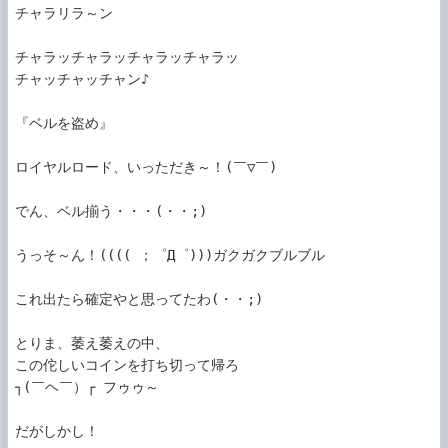
チャラリラ～ン

チャラッチャラッチャラッチャラッ

チャッチャッチャン♪

『ベルを盗め』

ロイヤルロード、いっただき～！(￣▽￣)

でん、ベル揃う・・・(・・;)

うっそ～ん！(((( ；゜Д゜)))ガクガクブルブル

これ出たら確定やと思ってたわ(・・;)

とりま、萎え萎えの中、

この佗しいコインを打ち切って帰ろ

┐(￣ヘ￣）┌ フゥゥ～

だがしかし！
