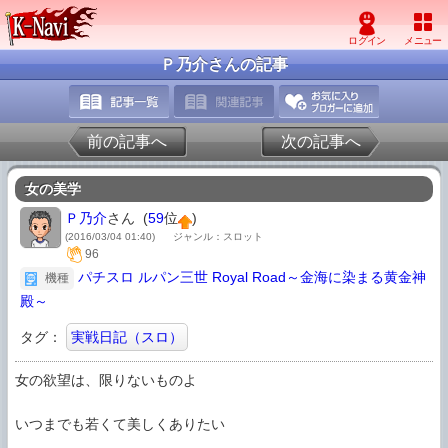
Ｐ乃介さんの記事
前の記事へ
次の記事へ
女の美学
Ｐ乃介
さん (
59
位
)
(2016/03/04 01:40)
ジャンル：スロット
96
パチスロ ルパン三世 Royal Road～金海に染まる黄金神
機種
殿～
タグ：
実戦日記（スロ）
女の欲望は、限りないものよ

いつまでも若くて美しくありたい
