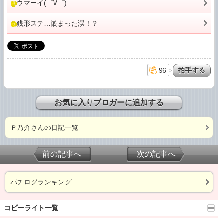
ウマーイ(゜∀゜)
銭形ステ…嵌まった淏！？
96
お気に入りブロガーに追加する
Ｐ乃介さんの日記一覧
前の記事へ
次の記事へ
パチログランキング
コピーライト一覧