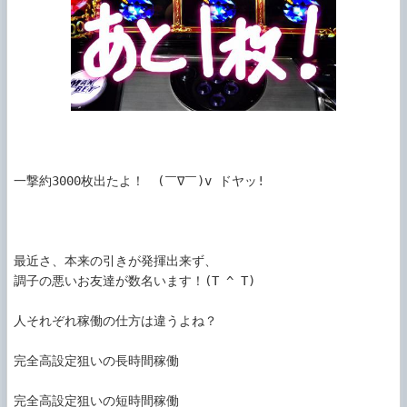
一撃約3000枚出たよ！　(￣∇￣)v ドヤッ!

最近さ、本来の引きが発揮出来ず、

調子の悪いお友達が数名います！(T ^ T)

人それぞれ稼働の仕方は違うよね？

完全高設定狙いの長時間稼働

完全高設定狙いの短時間稼働
