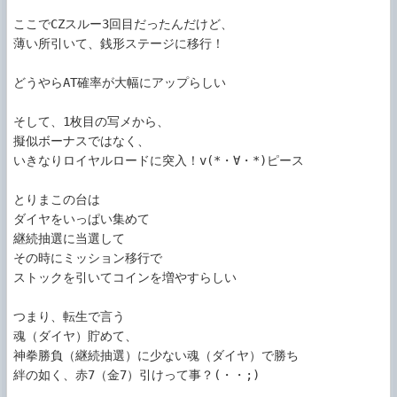
ここでCZスルー3回目だったんだけど、

薄い所引いて、銭形ステージに移行！

どうやらAT確率が大幅にアップらしい

そして、1枚目の写メから、

擬似ボーナスではなく、

いきなりロイヤルロードに突入！v(*・∀・*)ピース

とりまこの台は

ダイヤをいっぱい集めて

継続抽選に当選して

その時にミッション移行で

ストックを引いてコインを増やすらしい

つまり、転生で言う

魂（ダイヤ）貯めて、

神拳勝負（継続抽選）に少ない魂（ダイヤ）で勝ち

絆の如く、赤7（金7）引けって事？(・・;)
