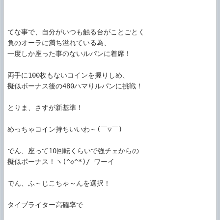
てな事で、自分がいつも触る台がことごとく

負のオーラに満ち溢れている為、

一度しか座った事のないルパンに着席！

両手に100枚もないコインを握りしめ、

擬似ボーナス後の480ハマりルパンに挑戦！

とりま、さすが新基準！

めっちゃコイン持ちいいわ～(￣▽￣)

でん、座って10回転くらいで強チェからの

擬似ボーナス！ヽ(^◇^*)/ ワーイ

でん、ふ～じこちゃ～んを選択！

タイプライター高確率で
