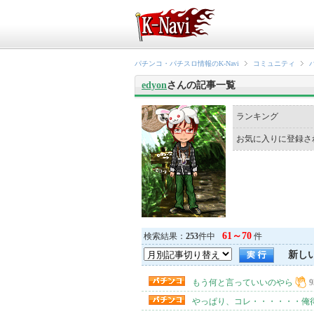
パチンコ・パチスロ情報のK-Navi
コミュニティ
edyon
さんの記事一覧
ランキング
お気に入りに登録さ
61～70
検索結果：
253
件中
件
新し
もう何と言っていいのやら
9
やっぱり、コレ・・・・・・俺