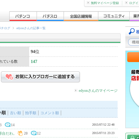
無料マイページ登録
ログイ
パチログ
edyonさんの記事一覧
94
位
れている数
147
edyonさんのマイページ
い順
古い順
拍手順
コメント順
3
14
2015/07/12 22:48
得台だわ。
20
12
2015/07/11 23:23