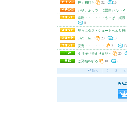
軽く初打ち
32
10
いや、ふっつーに面白いわ(○´∀｀
辛勝・・・・・・やっぱ、楽勝・
11
早々にダストシュートへ放り投
SAY! Huh!!
23
13
安定・・・・・・
21
13
６月振り替えり日記～
25
ご冥福を祈る
18
5
前へ
2
3
4