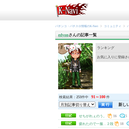
パチンコ・パチスロ情報のK-Navi
コミュニティ
edyon
さんの記事一覧
ランキング
お気に入りに登録さ
91～100
検索結果：
253
件中
件
新し
せちがれぇのう。
16
5
疲れたので一服…２段
18