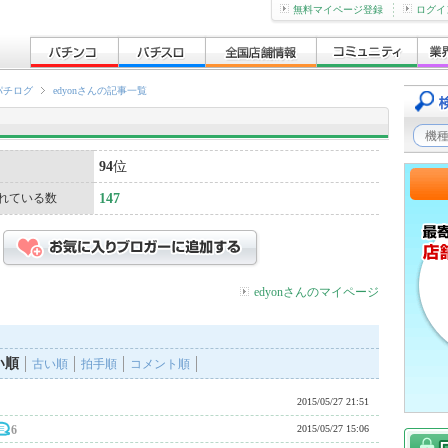
無料マイページ登録
ログイ
パチログ
edyonさんの記事一覧
94
位
れている数
147
edyonさんのマイページ
い順
古い順
拍手順
コメント順
2015/05/27 21:51
6
2015/05/27 15:06