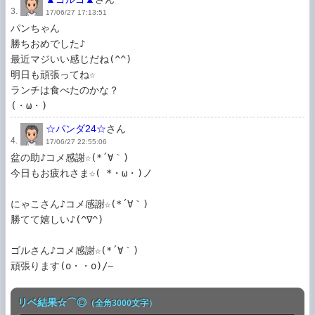
3.
17/06/27 17:13:51
パンちゃん

勝ちおめでした♪

最近マジいい感じだね(^^)

明日も頑張ってね☆

ランチは食べたのかな？

(・ω・)
☆パンダ24☆
さん
4.
17/06/27 22:55:06
盆の助♪コメ感謝☆(*´∀｀)

今日もお疲れさま☆( *・ω・)ノ

にゃこさん♪コメ感謝☆(*´∀｀)

勝てて嬉しい♪(^∇^)

ゴルさん♪コメ感謝☆(*´∀｀)

リベ結果☆⌒◎
（全角3000文字）