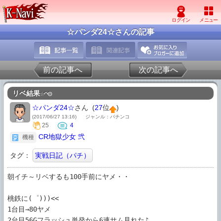
☆パンダ24☆さんの記事
前の記事へ
次の記事へ
リベ結果☆⌒◎
☆パンダ24☆
さん (
27
位
)
(2017/06/27 13:16)
ジャンル：パチンコ
25
4
CR地獄少女 弐
機種
タグ：
実戦日記（パチ）
朝イチ～リベするも100手前にヤメ・・

桃鉄に(゜)))<<

1台目→80ヤメ

2台目56Gフラッシュ単発から6連サム見れた♪
