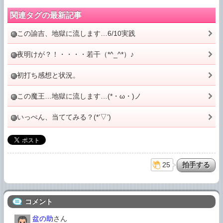
関連タグの最新記事
この諭吉、地獄に流します…6/10実践
夜明けが？！・・・・若干（*^_^*）♪
初打ち感想と状況。
この魔王…地獄に流します…(*・ω・)ノ
いっぺん、当ててみる？(*’▽’)
25
コメント
盆の助
さん