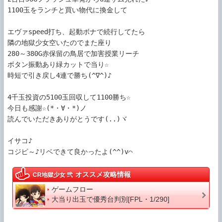
1100玉をランチと買い物代に換金して

エヴァspeed打ち、起動ボナで続行してたら

隣の地獄少女空いたのでまた座り

280～380G赤保留の鳥居で加害授業リーチ

ボタン振動あり緑カットで当り☆

時短で引き戻し4連で勝ち(^∇^)♪

4千玉投資の5100玉回収して1100勝ち☆

今日も感謝☆(*・∀・*)ノ

読んでいただきありがとうです(..)ヾ

イサコ♪

コジピ～♪リベできて良かったよ(^^)v⌒
オススメ攻略情報
CR地獄少女 弐
ゲームフロー
大当り出玉で優秀台判別[FPL・1/290]