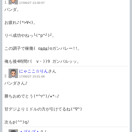
1.
17/06/27 13:30:57
パンダ。

お疲れ♪(*>∀<)。

リベ成功やねっ└(^p^┘)┘。

この調子で稼働( o≧д≦)oガンバレー!!。

俺も後4時間г(ゝv・))9 ガンバルッッ。
にゃここ☆りん
さん
2.
17/06/27 15:01:06
パンダさん♪

勝ちおめでとう(*^▽^)/★*☆♪

甘デジよりミドルの方が引けてるね(^∇^)

次もp(^^)q♪
▲ゴルゴ▲
さん