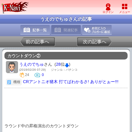
うえのでちゅさんの記事
前の記事へ
次の記事へ
カウントダウン②
うえのでちゅ
さん (
28
位
)
(2019/02/26 07:29)
ジャンル：パチンコ
24
0
CRアントニオ猪木 打てばわかるさ! ありがとぉー!!!
機種
ラウンド中の昇格演出のカウントダウン
