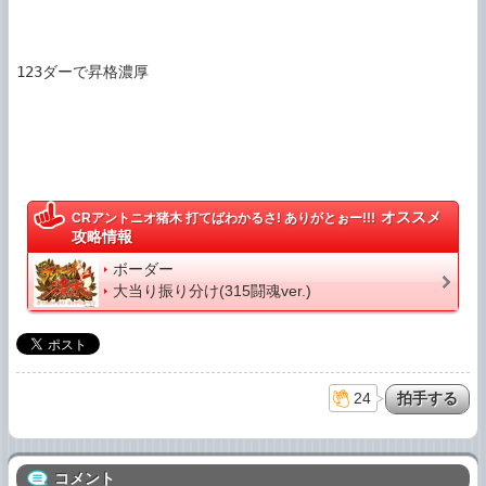
123ダーで昇格濃厚

オススメ
CRアントニオ猪木 打てばわかるさ! ありがとぉー!!!
攻略情報
ボーダー
大当り振り分け(315闘魂ver.)
24
コメント