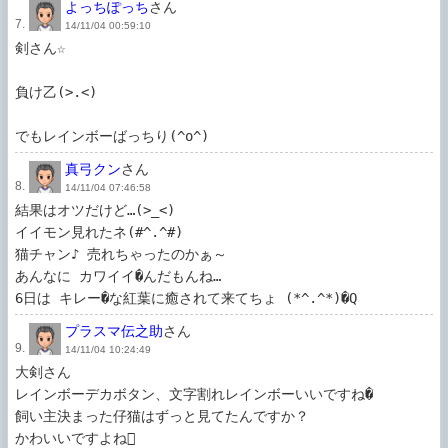
よっちぽっち
さん
7.
14/11/04 00:59:10
剣さん☆

負け乙(>.<)

でもレインボーばっちり(^o^)
真弓クン
さん
8.
14/11/04 07:46:58
結果はオツだけど…(>_<)

イイモン見れたネ(#^.^#)

猫チャン♪ 売れちゃったのかぁ～

あんなに カワイイ�んだもんね…

6日は キレー�な紅葉に癒されて来てちょ (*^.^*)�Q
プラスマ伝之助
さん
9.
14/11/04 10:24:49
大剣さん

レインボーデカボタン、文字割れレインボーいいですね�

飼い主決まった仔猫はずっと見てたんですか？

かわいいですよね