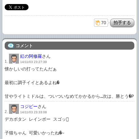
70
コメント
紅の阿修羅
さん
1.
14/11/03 23:27:39
懐かしいの打ってたんだぁ

最初に調子イイとあるよね�

甘やライトミドルは、ついついなめてかかるから…次は、勝とう�P
コジピー
さん
2.
14/11/03 23:33:08
デカボタン レインボー スゴッ

子猫ちゃん 可愛いかったね�~
