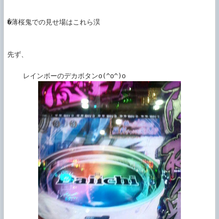
�薄桜鬼での見せ場はこれら淏

先ず、
