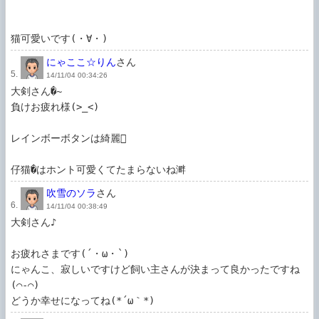
猫可愛いです(・∀・)
にゃここ☆りん
さん
5.
14/11/04 00:34:26
大剣さん�~

負けお疲れ様(>_<)

レインボーボタンは綺麗

仔猫�はホント可愛くてたまらないね溿
吹雪のソラ
さん
6.
14/11/04 00:38:49
大剣さん♪

お疲れさまです(´・ω・`)

にゃんこ、寂しいですけど飼い主さんが決まって良かったですね
(⌒‐⌒)

どうか幸せになってね(*´ω｀*)