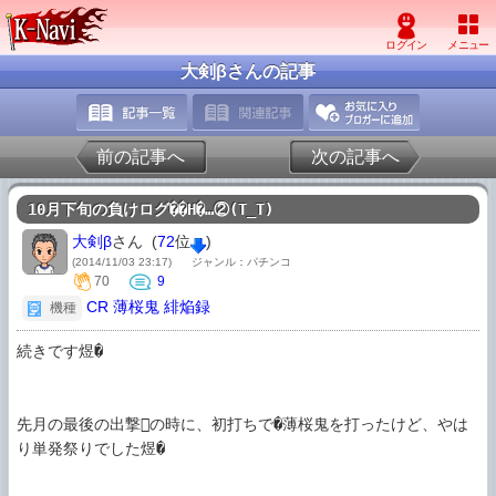
大剣βさんの記事
前の記事へ
次の記事へ
10月下旬の負けログ��H�…②(T_T)
大剣β
さん (
72
位
)
(2014/11/03 23:17)
ジャンル：パチンコ
70
9
CR 薄桜鬼 緋焔録
機種
続きです煜�

先月の最後の出撃の時に、初打ちで�薄桜鬼を打ったけど、やは
り単発祭りでした煜�
