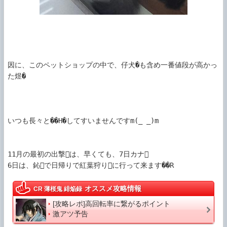
因に、このペットショップの中で、仔犬�も含め一番値段が高かっ
た煜�

いつも長々と��H�してすいませんですm(_ _)m

11月の最初の出撃は、早くても、7日カナ

6日は、鈊で日帰りで紅葉狩りに行って来ます��R
オススメ攻略情報
CR 薄桜鬼 緋焔録
[攻略レポ]高回転率に繋がるポイント
激アツ予告