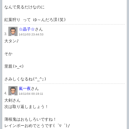
なんで見るだけなのに

紅葉狩り って ゆ～んだろ淏(笑)
☆晶子☆
さん
3.
14/11/03 23:44:53
大タン♪

そか

里親(>_<)

さみしくなるね(^_^;)
嵐一夜
さん
4.
14/11/04 00:19:11
大剣さん

次は取り返しましょう！

薄桜鬼はおもしろいですね！

レインボーおめでとうです(゜▽゜)/
