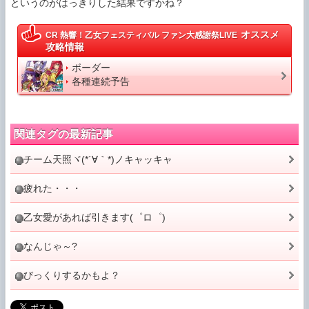
というのがはっきりした結果ですかね？
オススメ
CR 熱響！乙女フェスティバル ファン大感謝祭LIVE
攻略情報
ボーダー
各種連続予告
関連タグの最新記事
チーム天照ヾ(*´∀｀*)ノキャッキャ
疲れた・・・
乙女愛があれば引きます(゜ロ゜)
なんじゃ～?
びっくりするかもよ？