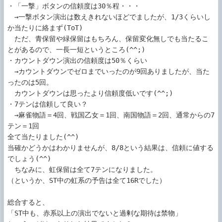
・「一撃」ボタンの信頼度は30％程・・・

　→一撃ボタン演出は数えきれないほどでましたが、1/3くらいし
か当たりに絡まず(ToT)

　ただ、青保留や緑保留はもちろん、保留変化無しでも当たるこ
とがあるので、一長一短というところ(^^;)

・カウントダウン演出の信頼度は50％くらい

　→カウントダウンでゼロまでいったのが9回ありましたが、当た
ったのは5回。

　カウントダウンは思ったより信頼度低いです(^^;)

・7テンは信頼して良い？

　→麻雀物語＝4回、戦国乙女＝1回、南国物語＝2回、通常からの7
テン＝1回

全て当たりました(^^)

当確かどうかはわかりませんが、8/8という結果は、信頼に値する
でしょう(^^)

　ちなみに、虹保留は全て7テンになりました。

（というか、ST中の虹系の予告は全て16Rでした）

総合すると、

「ST中も、赤系以上の演出でないと過剰な期待は禁物」
