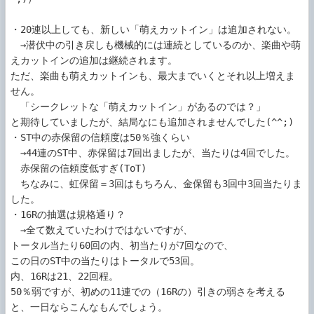
・20連以上しても、新しい「萌えカットイン」は追加されない。

　→潜伏中の引き戻しも機械的には連続としているのか、楽曲や萌
えカットインの追加は継続されます。

ただ、楽曲も萌えカットインも、最大までいくとそれ以上増えま
せん。

　「シークレットな「萌えカットイン」があるのでは？」

と期待していましたが、結局なにも追加されませんでした(^^;)

・ST中の赤保留の信頼度は50％強くらい　

　→44連のST中、赤保留は7回出ましたが、当たりは4回でした。

　赤保留の信頼度低すぎ(ToT)

　ちなみに、虹保留＝3回はもちろん、金保留も3回中3回当たりま
した。

・16Rの抽選は規格通り？

　→全て数えていたわけではないですが、

トータル当たり60回の内、初当たりが7回なので、

この日のST中の当たりはトータルで53回。

内、16Rは21、22回程。

50％弱ですが、初めの11連での（16Rの）引きの弱さを考える
と、一日ならこんなもんでしょう。
