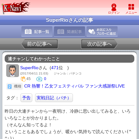
SuperRioさんの記事
前の記事へ
次の記事へ
連チャンしてわかったこと
SuperRio
さん (
471
位
)
(2017/04/11 21:03)
ジャンル：パチンコ
45
0
CR 熱響！乙女フェスティバル ファン大感謝祭LIVE
機種
タグ：
予告
実戦日記（パチ）
昨日の大連チャンから一夜明け、冷静に思い出してみると、いろ
いろなことが分かりました。

（そんなん知ってるよ！

ということもあるでしょうが、暖かい気持ちで読んでください(^
^;)）
